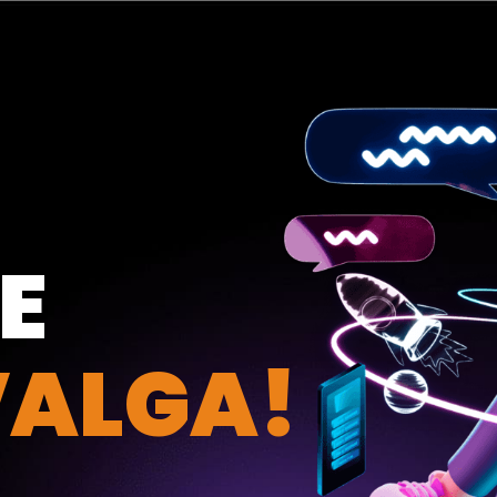
E
VALGA!